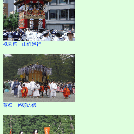
祇園祭 山鉾巡行
葵祭 路頭の儀