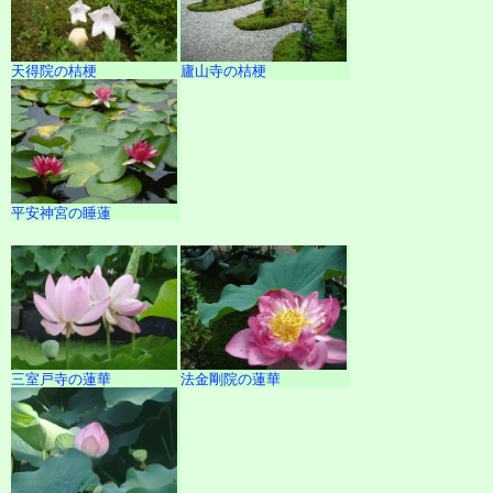
天得院の桔梗
廬山寺の桔梗
平安神宮の睡蓮
三室戸寺の蓮華
法金剛院の蓮華