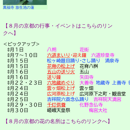
萬福寺 放生池の蓮
【８月の京都の行事・イベントはこちらのリン
クへ】
＜ピックアップ＞
8月１日
八朔
花街
8月７～１０日
六道まいり
･迎え鐘
六道珍皇寺
8月１５日
松ヶ崎題目踊り･さし踊り
涌泉寺
8月１５日
花脊の松上げ
花脊八桝
8月１６日
五山の送り火
五山
8月１６日
送り鐘
矢田寺
8月２２・２３日
六地蔵めぐり
大善寺
地蔵寺
上善寺
8月２４日
雲ヶ畑松上げ
雲ヶ畑
8月２４日
広河原松上げ
広河原下之町・観音堂
8月２５日
吉祥院六斎念仏踊り
吉祥院天満宮
8月２９・３０日
千灯供養
化野念仏寺
8月３０日 嵯峨天皇祭
梅宮大社
【８月の京都の花の名所はこちらのリンクへ】