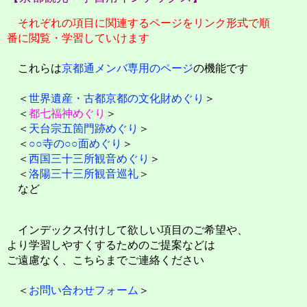
それぞれの項目に関連するページをリンク形式で順
番に閲覧・学習していけます
これらは
京都通メンバ専用のページ
の機能です
＜
世界遺産・古都京都の文化財めぐり
＞
＜
都七福神めぐり
＞
＜
天台宗五箇門跡めぐり
＞
＜
○○寺の○○面めぐり
＞
＜
西国三十三所観音めぐり
＞
＜
洛陽三十三所観音巡礼
＞
など
インデックス付けして欲しい項目のご希望や、
より学習しやすくするためのご提案などは
ご遠慮なく、こちらまでご連絡ください
＜
お問い合わせフォーム
＞