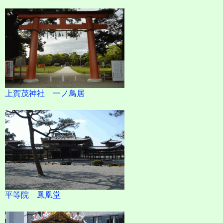
上賀茂神社 一ノ鳥居
平等院 鳳凰堂