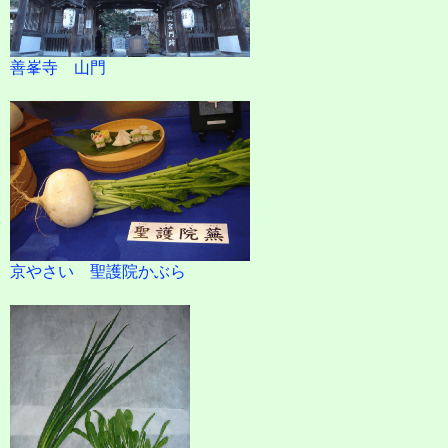
善峯寺 山門
京やさい 聖護院かぶら