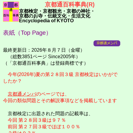
京都通百科事典(R)
京都検定・京都観光・京都の神社・
京都のお寺・伝統文化・生活文化
Encyclopedia of KYOTO
表紙（Top Page）
最終更新日：2026年８月７日（金曜）
（総数3851ページ Since2005年）
（「京都通百科事典」は登録商標です）
今年(2026年)夏の第２８回３級 京都検定はいかがで
したか？
京都通メンバ
のページでは、
今回の類似問題とその解説事項などを掲載しています
京都検定に出題された問題の記載率は、
今回 第２８回３級は９７％
前回 第２７回３級でほぼ１００％